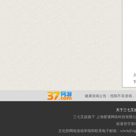
健康游戏公告：
抵制不良游戏，
关于三七互
三七互娱旗下·上海硬通网络科技有限
软著登字第03
文化部网络游戏举报和联系电子邮箱：wlwh@vip