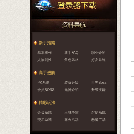
新手指南
基本操作
新手FAQ
职业介绍
人物属性
角色风格
好友系统
高手进阶
PK系统
装备升级
世界Boss
会员BOSS
元神介绍
升级技能
精彩玩法
会员系统
王城争霸
熔炉系统
交易系统
篝火活动
恶魔广场