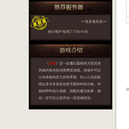
>>更多服务器<<
例行维护:每周三7:00-9:00
《
龙城
》是一款魔幻题材的大型武侠
风格的角色扮演类网页游戏。游戏中可以
让你体验到宏大的世界观、扣人心弦的剧
情以及丰富多彩创意无限的特色功能，华
1
丽的即时战斗画面，炫酷的魔法效果，相
信一定可以让您开创一段龙城传说。